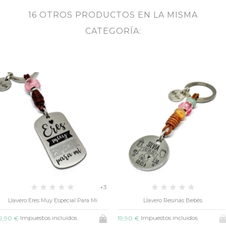
16 OTROS PRODUCTOS EN LA MISMA
CATEGORÍA:
+3
 Especial Para Mi
Llavero Resinas Bebés
Llavero Papi
Ve
ncluidos
Impuestos incluidos
19,90 €
Impues
19,90 €