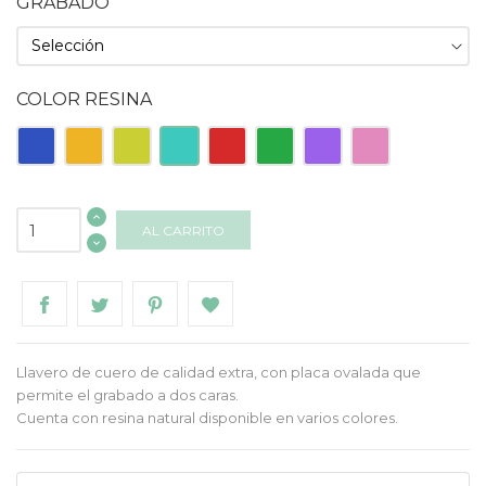
GRABADO
COLOR RESINA
Azul
Naranja
Pistacho
Turquesa
Roja
Verde
Morado
Rosa
AL CARRITO
Llavero de cuero de calidad extra, con placa ovalada que
permite el grabado a dos caras.
Cuenta con resina natural disponible en varios colores.