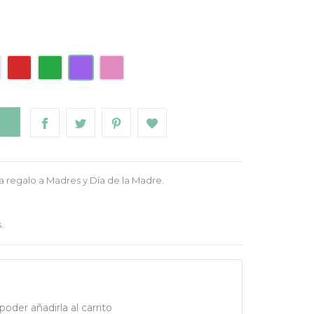
uesa
Roja
Verde
Morado
Rosa
O
a regalo a Madres y Día de la Madre.
.
oder añadirla al carrito