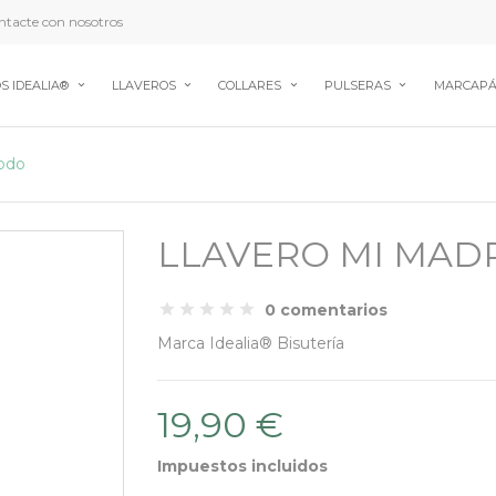
tacte con nosotros
S IDEALIA®
LLAVEROS
COLLARES
PULSERAS
MARCAPÁ
odo
LLAVERO MI MAD
0 comentarios
Marca
Idealia® Bisutería
19,90 €
Impuestos incluidos