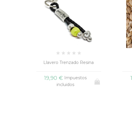
sina
Llavero Lápiz acrílico
Lla
+1
17,90 €
s
Impuestos
incluidos