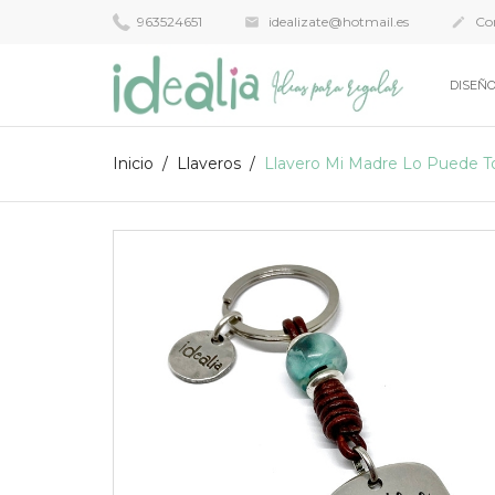
963524651
idealizate@hotmail.es
Con


DISEÑO
Inicio
Llaveros
Llavero Mi Madre Lo Puede T