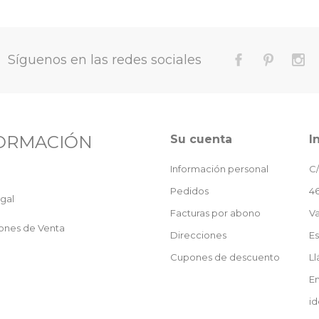
Síguenos en las redes sociales
ORMACIÓN
Su cuenta
I
Información personal
C/
Pedidos
46
gal
Facturas por abono
Va
ones de Venta
Direcciones
E
Cupones de descuento
L
En
id