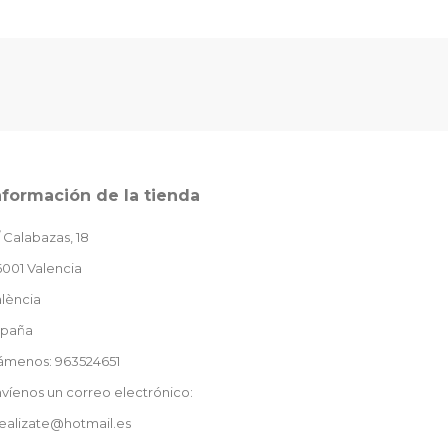
nformación de la tienda
 Calabazas, 18
001 Valencia
lència
spaña
lámenos: 963524651
víenos un correo electrónico:
ealizate@hotmail.es