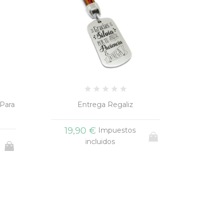
Llavero Cuero Niños
Llav
Aun
15,90 €
Impuestos
19
incluidos