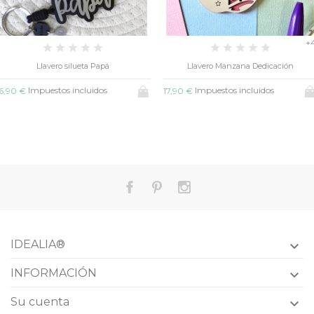
+4
lueta Papá
Llavero Manzana Dedicación
G
ncluidos
Impuestos incluidos
Impues
17,90 €
19,90 €
IDEALIA®

INFORMACIÓN

Su cuenta
