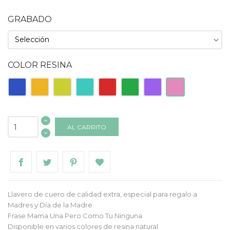
GRABADO
COLOR RESINA
Azul
Naranja
Pistacho
Turquesa
Roja
Verde
Morado
Rosa
AL CARRITO
Llavero de cuero de calidad extra, especial para regalo a
Madres y Día de la Madre.
Frase Mama Una Pero Como Tu Ninguna
Disponible en varios colores de resina natural.