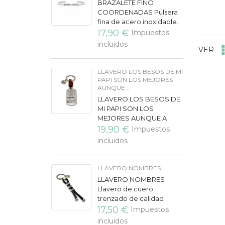
BRAZALETE FINO
COORDENADAS Pulsera
fina de acero inoxidable.
Grabamos las
17,90 €
Impuestos
coordenadas de un lugar
incluidos
VER
especial, vuestra casa, la
primera cita, vuestro...
LLAVERO LOS BESOS DE MI
PAPI SON LOS MEJORES
AUNQUE...
LLAVERO LOS BESOS DE
MI PAPI SON LOS
MEJORES AUNQUE A
VECES PINCHENLlavero
19,90 €
Impuestos
de cuero de calidad
incluidos
extra, especial para
regalo a Padres y Día
del...
LLAVERO NOMBRES
LLAVERO NOMBRES
Llavero de cuero
trenzado de calidad
extra, con discos para
17,50 €
Impuestos
grabar los nombres de la
incluidos