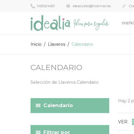
963524651
idealizate@hotmail.es
Con


DISEÑO
Inicio
Llaveros
Calendario
CALENDARIO
Selección de Llaveros Calendario
Hay 2 p
Calendario
VER
Filtrar por