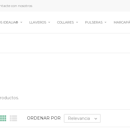
tacte con nosotros
S IDEALIA®
LLAVEROS
COLLARES
PULSERAS
MARCAPÁ
roductos.


ORDENAR POR
Relevancia
