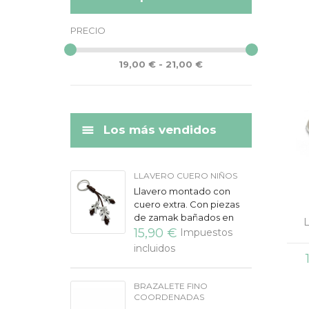
PRECIO
19,00 € - 21,00 €
Los más vendidos
LLAVERO CUERO NIÑOS
Llavero montado con
cuero extra. Con piezas
de zamak bañados en
L
plata, grabados a láser.
15,90 €
Impuestos
Disponible de uno o tres
incluidos
colgantes. Para
cantidades...
BRAZALETE FINO
COORDENADAS