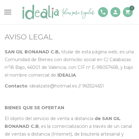
0

phone
person
shopping_cart
AVISO LEGAL
SAN GIL BONANAD C.B,
titular de esta página web, es una
Comunidad de Bienes con domicilio social en C/ Calabazas
nº18 Bajo, 46001 de Valencia, con CIF nº E-98057458, y bajo
el nombre comercial de
IDEALIA
.
Contacto
: idealizate@hotmail.es // 963524651
BIENES QUE SE OFERTAN
El objeto del servicio de venta a distancia
de SAN GIL
BONANAD C.B
, es la comercialización a través de un canal
de ventas a distancia (Internet), de bisutería artesanal y