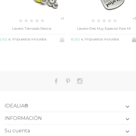
+3
Llavero Eres Muy Especial Para Mi
Un Diez Resina
Impuestos incluidos
Impuestos incluidos
19,90 €
19,90 €
IDEALIA®

INFORMACIÓN

Su cuenta
