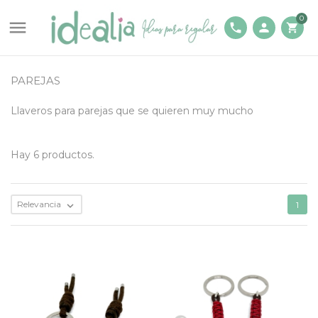
0

phone
person
shopping_cart
PAREJAS
Llaveros para parejas que se quieren muy mucho
Hay 6 productos.
Relevancia

1