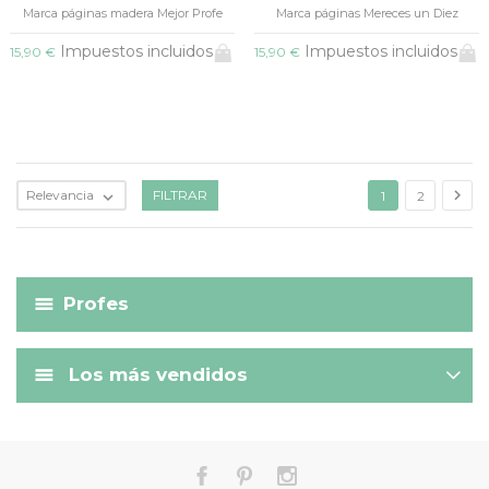
Marca páginas madera Mejor Profe
Marca páginas Mereces un Diez
Impuestos incluidos
Impuestos incluidos
15,90 €
15,90 €

Relevancia
FILTRAR

1
2
Profes
Los más vendidos