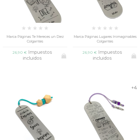
Marca Páginas Te Mereces un Diez
Marca Páginas Lugares Inimaginables
Colgantes
Colgantes
Impuestos
Impuestos
26,90 €
26,90 €
incluidos
incluidos
+4
+4
+4
+4