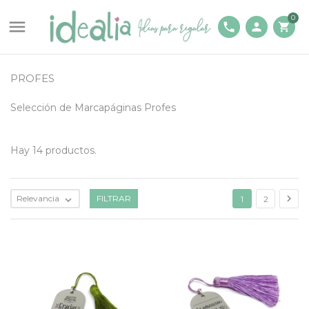
0

phone
person
shopping_cart
PROFES
Selección de Marcapáginas Profes
Hay 14 productos.

Relevancia
FILTRAR

1
2