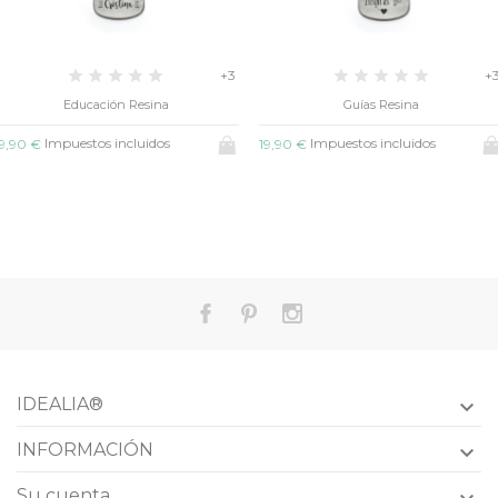
+3
+
Educación Resina
Guías Resina
Impuestos incluidos
Impuestos incluidos
9,90 €
19,90 €
IDEALIA®

INFORMACIÓN

Su cuenta