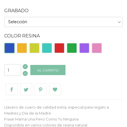
GRABADO
COLOR RESINA
Azul
Naranja
Pistacho
Turquesa
Roja
Verde
Morado
Rosa
AL CARRITO
Llavero de cuero de calidad extra, especial para regalo a
Madres y Día de la Madre.
Frase Mama Una Pero Como Tu Ninguna
Disponible en varios colores de resina natural.