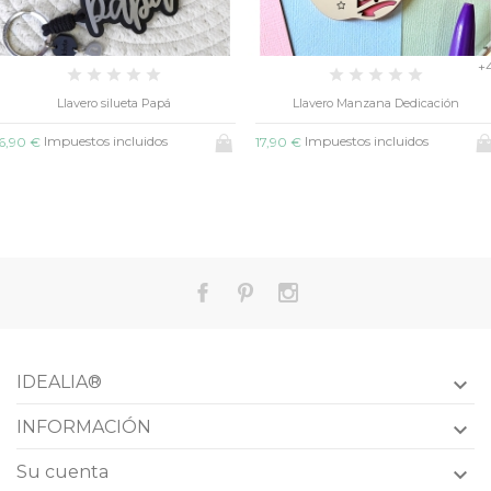
+4
vero silueta Papá
Llavero Manzana Dedicación
stos incluidos
Impuestos incluidos
17,90 €
19,90 €
IDEALIA®

INFORMACIÓN

Su cuenta
