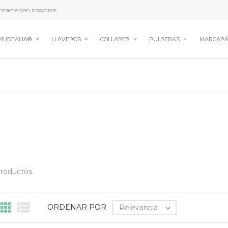
tacte con nosotros
S IDEALIA®
LLAVEROS
COLLARES
PULSERAS
MARCAPÁ
roductos.


ORDENAR POR
Relevancia
