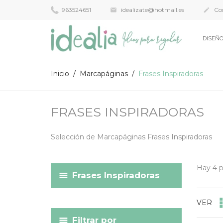
963524651
idealizate@hotmail.es
Con


DISEÑO
Inicio
Marcapáginas
Frases Inspiradoras
FRASES INSPIRADORAS
Selección de Marcapáginas Frases Inspiradoras
Hay 4 p
Frases Inspiradoras
VER
Filtrar por