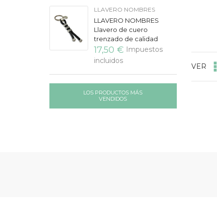
del...
LLAVERO NOMBRES
LLAVERO NOMBRES
Llavero de cuero
trenzado de calidad
extra, con discos para
17,50 €
Impuestos
grabar los nombres de la
incluidos
VER
Familia o grupo de
amigos. Disponible para...
LOS PRODUCTOS MÁS
VENDIDOS