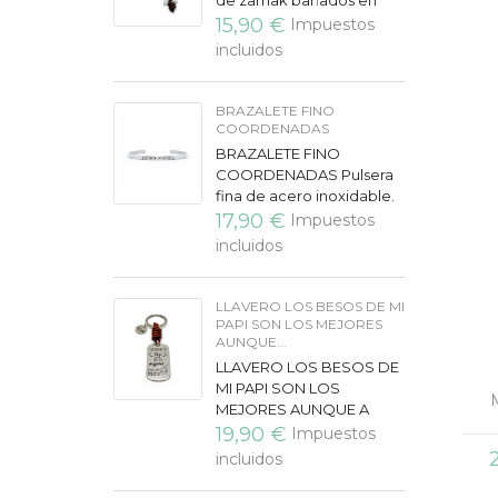
de zamak bañados en
plata, grabados a láser.
15,90 €
Impuestos
Disponible de uno o tres
incluidos
colgantes. Para
cantidades...
BRAZALETE FINO
COORDENADAS
BRAZALETE FINO
COORDENADAS Pulsera
fina de acero inoxidable.
Grabamos las
17,90 €
Impuestos
coordenadas de un lugar
incluidos
especial, vuestra casa, la
primera cita, vuestro...
LLAVERO LOS BESOS DE MI
PAPI SON LOS MEJORES
AUNQUE...
LLAVERO LOS BESOS DE
MI PAPI SON LOS
MEJORES AUNQUE A
VECES PINCHENLlavero
19,90 €
Impuestos
de cuero de calidad
incluidos
extra, especial para
regalo a Padres y Día