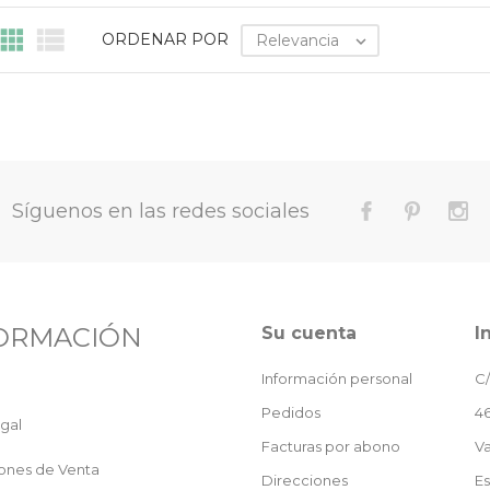


ORDENAR POR
Relevancia

Síguenos en las redes sociales
ORMACIÓN
Su cuenta
I
Información personal
C/
Pedidos
46
gal
Facturas por abono
Va
ones de Venta
Direcciones
E