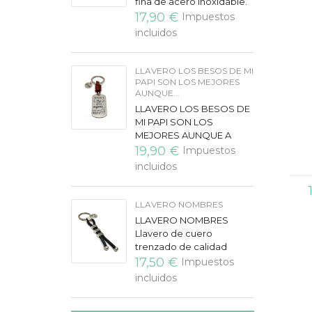
fina de acero inoxidable.
Grabamos las
17,90 €
Impuestos
coordenadas de un lugar
incluidos
especial, vuestra casa, la
primera cita, vuestro...
LLAVERO LOS BESOS DE MI
PAPI SON LOS MEJORES
AUNQUE...
LLAVERO LOS BESOS DE
MI PAPI SON LOS
MEJORES AUNQUE A
VECES PINCHENLlavero
19,90 €
Impuestos
de cuero de calidad
incluidos
extra, especial para
regalo a Padres y Día
del...
LLAVERO NOMBRES
LLAVERO NOMBRES
Llavero de cuero
trenzado de calidad
extra, con discos para
17,50 €
Impuestos
grabar los nombres de la
incluidos
Familia o grupo de
amigos. Disponible para...