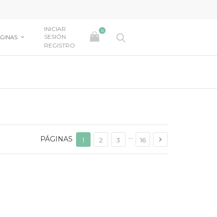
INICIAR
0
SESIÓN
GINAS
REGISTRO
…
PÁGINAS

1
2
3
16