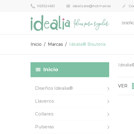
963524651
idealizate@hotmail.es
Con


DISEÑO
Inicio
Marcas
Idealia® Bisutería
Idealia
Inicio
VER
Diseños Idealia®
Llaveros
Collares
Pulseras