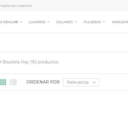
tacte con nosotros
S IDEALIA®
LLAVEROS
COLLARES
PULSERAS
MARCAPÁ
® Bisutería
Hay 192 productos.


ORDENAR POR
Relevancia
