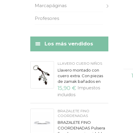
Marcapáginas
Profesores
Los más vendidos
LLAVERO CUERO NIÑOS
Llavero montado con
cuero extra. Con piezas
de zamak bañados en
plata, grabados a láser.
15,90 €
Impuestos
Disponible de uno o tres
incluidos
colgantes. Para
cantidades...
BRAZALETE FINO
COORDENADAS
BRAZALETE FINO
COORDENADAS Pulsera