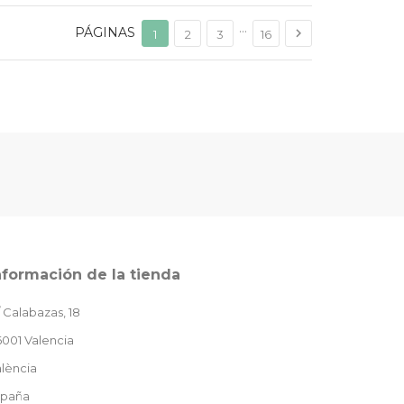
…
PÁGINAS

1
2
3
16
nformación de la tienda
 Calabazas, 18
001 Valencia
lència
spaña