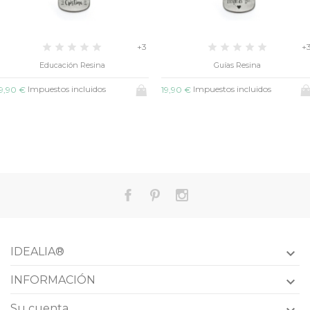
+3
+3
Educación Resina
Guías Resina
Impuestos incluidos
Impuestos incluidos
€
19,90 €
19
IDEALIA®

INFORMACIÓN

Su cuenta