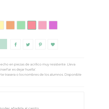
ílico
Acrílico
Acrílico
Acrílico
Acrílico
Acrílico
arillo
Naranja
Mint
Frambuesa
Rosa
Morado
O
cho en piezas de acrílico muy resistente. Lleva
señar es dejar huella'.
rte trasera o los nombres de los alumnos. Disponible
oder añadirla al carrito