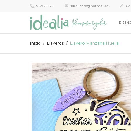
963524651
idealizate@hotmail.es
Con


DISEÑO
Inicio
Llaveros
Llavero Manzana Huella