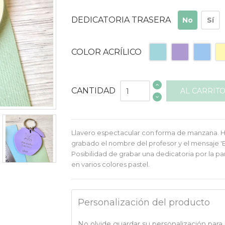
DEDICATORIA TRASERA
No
Sí
Acrilico
Acrílico
Acrílico
Acr
COLOR ACRÍLICO
Turquesa
Lila
Azul
Am
CANTIDAD
AL CARRIT
Llavero espectacular con forma de manzana. He
grabado el nombre del profesor y el mensaje 'En
Posibilidad de grabar una dedicatoria por la pa
en varios colores pastel.
Personalización del producto
No olvide guardar su personalización para p