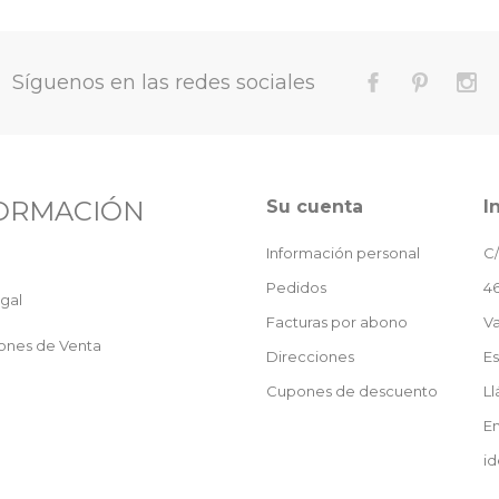
Síguenos en las redes sociales
ORMACIÓN
Su cuenta
I
Información personal
C/
Pedidos
46
gal
Facturas por abono
Va
ones de Venta
Direcciones
E
Cupones de descuento
L
En
id