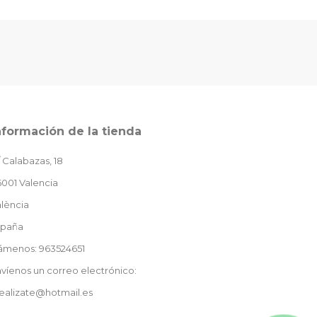
nformación de la tienda
 Calabazas, 18
001 Valencia
lència
spaña
lámenos: 963524651
víenos un correo electrónico:
ealizate@hotmail.es