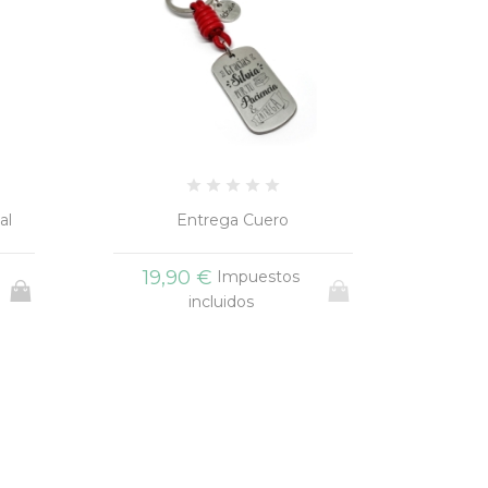
Un Diez Cuero
Ll
19,90 €
15
Impuestos
incluidos