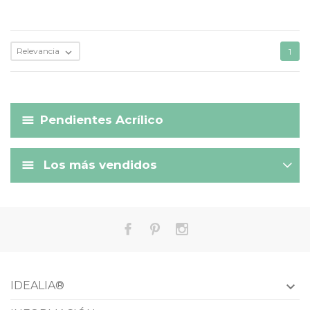
Relevancia

1
Pendientes Acrílico
Los más vendidos
IDEALIA®
