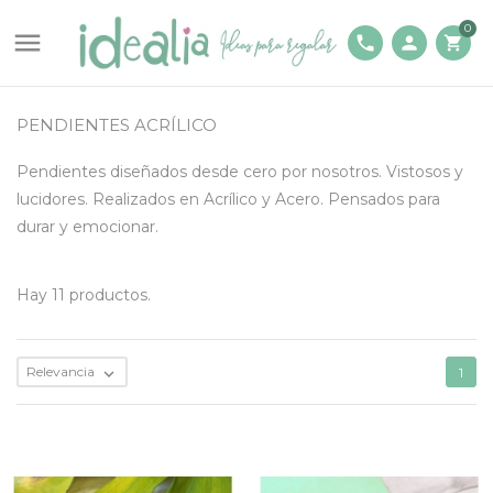
0

phone
person
shopping_cart
PENDIENTES ACRÍLICO
Pendientes diseñados desde cero por nosotros. Vistosos y
lucidores. Realizados en Acrílico y Acero. Pensados para
durar y emocionar.
Hay 11 productos.
Relevancia

1