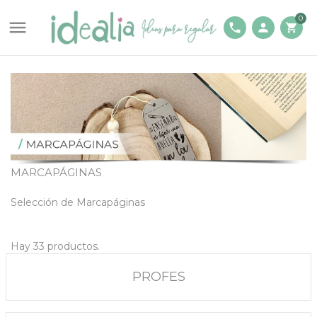
0

phone
person
shopping_cart
MARCAPÁGINAS
Selección de Marcapáginas
Hay 33 productos.
PROFES