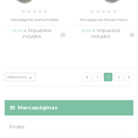
Marcapáginas Sueños Miedos
Marcapáginas Abrazos Mamá
Impuestos
Impuestos
23,90 €
23,90 €
incluidos
incluidos


Relevancia

1
2
3
Marcapáginas
Profes