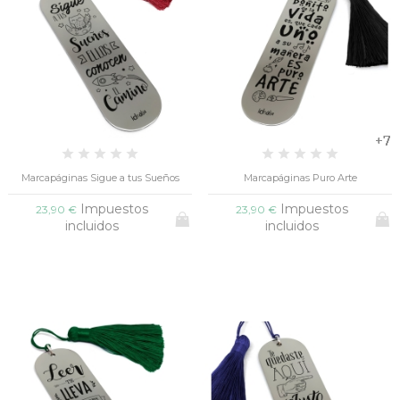
+7
+7
+7
+7
+7
+7
+7
+7
+7
+7
Marcapáginas Sigue a tus Sueños
Marcapáginas Puro Arte
Impuestos
Impuestos
23,90 €
23,90 €
incluidos
incluidos