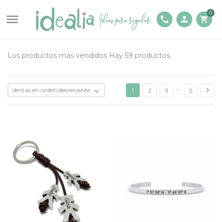
0

phone
person
shopping_cart
Los productos más vendidos
Hay 59 productos.
…

Ventas en orden decreciente

1
2
3
5