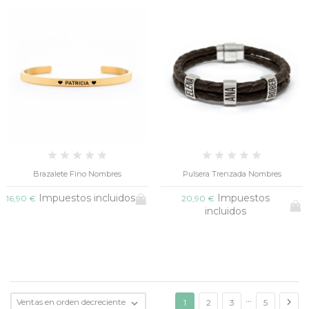
Brazalete Fino Nombres
Pulsera Trenzada Nombres
Impuestos incluidos
Impuestos
16,90 €
20,90 €
incluidos
…

Ventas en orden decreciente

1
2
3
5