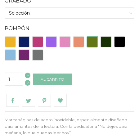
GRABADO
POMPÓN
Amarillo
Azul
Fucsia
Lila
Rosa
Salmón
Verde
Verde
Negro
Oscuro
Claro
Oscuro
Celeste
Morado
Gris
AL CARRITO
Marcapáginas de acero inoxidable, especialmente diseñado
para amantes de la lectura. Con la dedicatoria “No dejes para
mañana, lo que puedas leer hoy”.