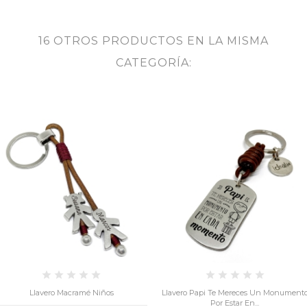
16 OTROS PRODUCTOS EN LA MISMA
CATEGORÍA:
s
Llavero Papi Te Mereces Un Monumento
Sacapuntas C
Por Estar En...