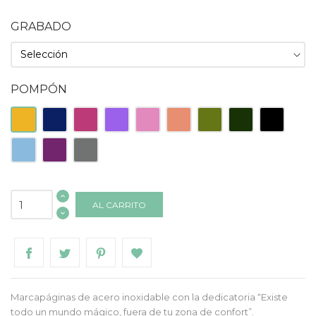
GRABADO
POMPÓN
Amarillo
Azul
Fucsia
Lila
Rosa
Salmón
Verde
Verde
Negro
Oscuro
Claro
Oscuro
Celeste
Morado
Gris
AL CARRITO
Marcapáginas de acero inoxidable con la dedicatoria “Existe
todo un mundo mágico, fuera de tu zona de confort”.