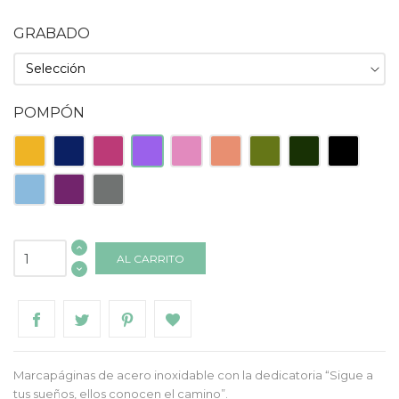
GRABADO
POMPÓN
Amarillo
Azul
Fucsia
Lila
Rosa
Salmón
Verde
Verde
Negro
Oscuro
Claro
Oscuro
Celeste
Morado
Gris
AL CARRITO
Marcapáginas de acero inoxidable con la dedicatoria “Sigue a
tus sueños, ellos conocen el camino”.