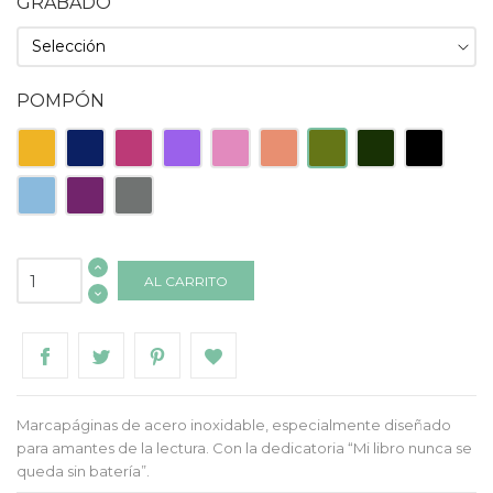
GRABADO
POMPÓN
Amarillo
Azul
Fucsia
Lila
Rosa
Salmón
Verde
Verde
Negro
Oscuro
Claro
Oscuro
Celeste
Morado
Gris
AL CARRITO
Marcapáginas de acero inoxidable, especialmente diseñado
para amantes de la lectura. Con la dedicatoria “Mi libro nunca se
queda sin batería”.