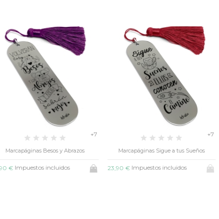
+7
+
Marcapáginas Sigue a tus Sueños
Marcapáginas Mundo Mágico
Impuestos incluidos
Impuestos incluidos
3,90 €
23,90 €