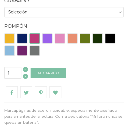
GRABADO
POMPÓN
Amarillo
Azul
Fucsia
Lila
Rosa
Salmón
Verde
Verde
Negro
Oscuro
Claro
Oscuro
Celeste
Morado
Gris
AL CARRITO
Marcapáginas de acero inoxidable, especialmente diseñado
para amantes de la lectura. Con la dedicatoria “Mi libro nunca se
queda sin batería”.