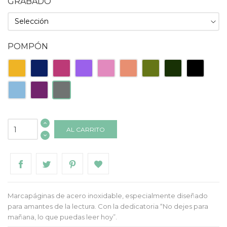
GRABADO
POMPÓN
Amarillo
Azul
Fucsia
Lila
Rosa
Salmón
Verde
Verde
Negro
Oscuro
Claro
Oscuro
Celeste
Morado
Gris
AL CARRITO
Marcapáginas de acero inoxidable, especialmente diseñado
para amantes de la lectura. Con la dedicatoria “No dejes para
mañana, lo que puedas leer hoy”.