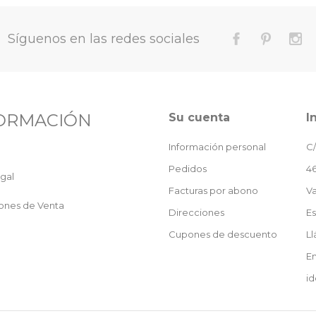
Síguenos en las redes sociales
ORMACIÓN
Su cuenta
I
Información personal
C/
Pedidos
46
gal
Facturas por abono
Va
ones de Venta
Direcciones
E
Cupones de descuento
L
En
id