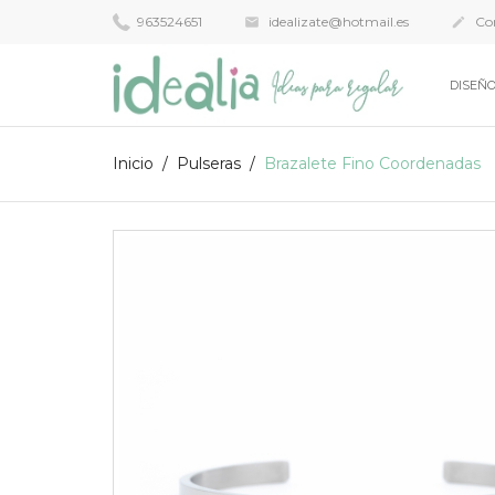
963524651
idealizate@hotmail.es
Con


DISEÑO
Inicio
Pulseras
Brazalete Fino Coordenadas