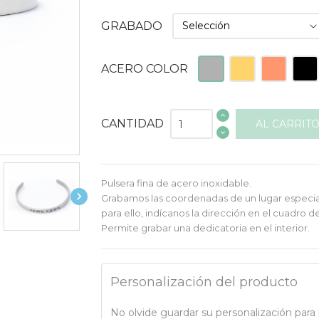
GRABADO
Plateado
Dorado
Rosado
Negr
ACERO COLOR
CANTIDAD
AL CARRIT
Pulsera fina de acero inoxidable.

Grabamos las coordenadas de un lugar especial, 
para ello, indícanos la dirección en el cuadro d
Permite grabar una dedicatoria en el interior.
Personalización del producto
No olvide guardar su personalización para p