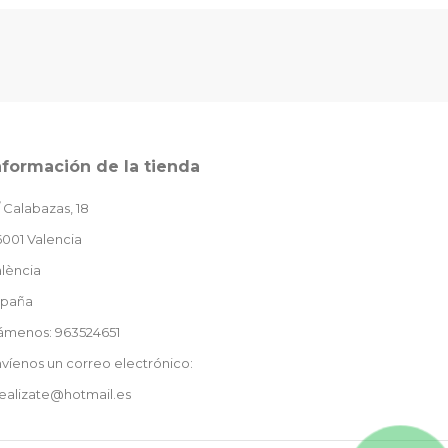
nformación de la tienda
 Calabazas, 18
001 Valencia
lència
spaña
lámenos: 963524651
víenos un correo electrónico:
ealizate@hotmail.es