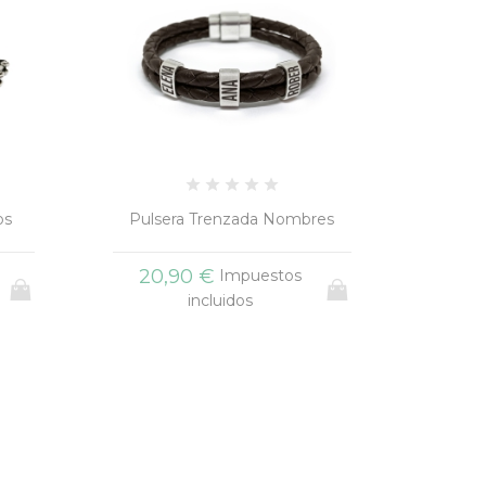
res
Brazalete Fino Nombres
Bra
16,90 €
25
Impuestos
incluidos