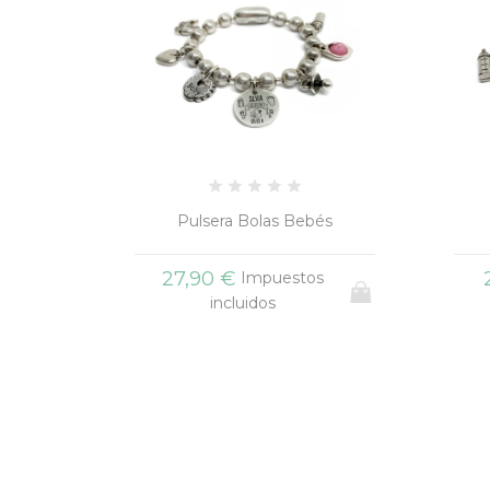
és
Pulsera Cadena Bebés
P
+2
21,90 €
s
Impuestos
incluidos