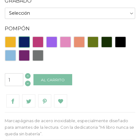
GRABADO
POMPÓN
Amarillo
Azul
Fucsia
Lila
Rosa
Salmón
Verde
Verde
Negro
Oscuro
Claro
Oscuro
Celeste
Morado
Gris
AL CARRITO
Marcapáginas de acero inoxidable, especialmente diseñado
para amantes de la lectura. Con la dedicatoria “Mi libro nunca se
queda sin batería”.