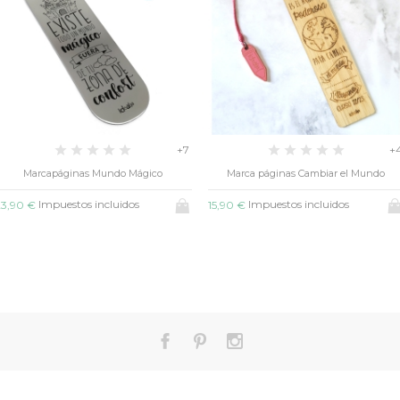
+7
+4
o Mágico
Marca páginas Cambiar el Mundo
Marca páginas 
dos
Impuestos incluidos
Impuestos i
15,90 €
15,90 €