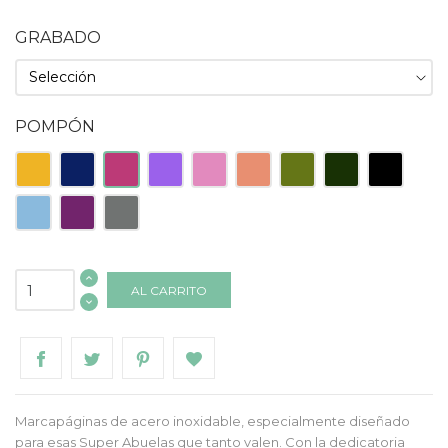
GRABADO
POMPÓN
Amarillo
Azul
Fucsia
Lila
Rosa
Salmón
Verde
Verde
Negro
Oscuro
Claro
Oscuro
Celeste
Morado
Gris
AL CARRITO
Marcapáginas de acero inoxidable, especialmente diseñado
para esas Super Abuelas que tanto valen. Con la dedicatoria