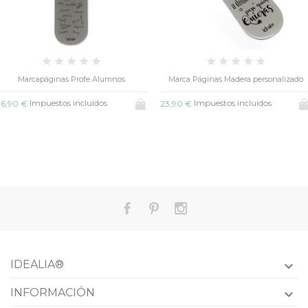
mnos
Marca Páginas Madera personalizado
Marcapáginas Mund
Impuestos incluidos
Impuestos inclu
23,90 €
23,90 €
IDEALIA®

INFORMACIÓN
