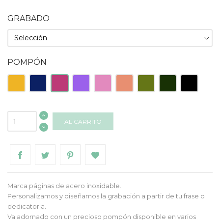
GRABADO
POMPÓN
Amarillo
Azul
Fucsia
Lila
Rosa
Salmón
Verde
Verde
Negro
Oscuro
Claro
Oscuro
AL CARRITO
Marca páginas de acero inoxidable.
Personalizamos y diseñamos la grabación a partir de tu frase o
dedicatoria.
Va adornado con un precioso pompón disponible en varios