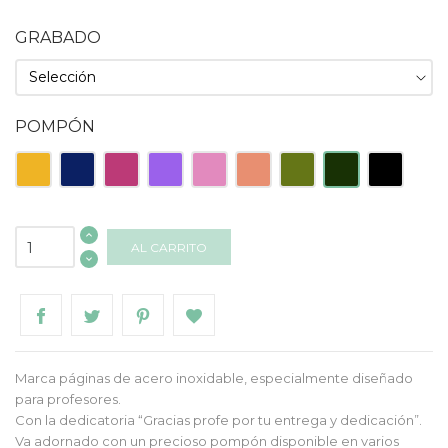
GRABADO
POMPÓN
Amarillo
Azul
Fucsia
Lila
Rosa
Salmón
Verde
Verde
Negro
Oscuro
Claro
Oscuro
AL CARRITO
Marca páginas de acero inoxidable, especialmente diseñado
para profesores.
Con la dedicatoria “Gracias profe por tu entrega y dedicación”.
Va adornado con un precioso pompón disponible en varios