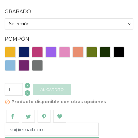
GRABADO
POMPÓN
Amarillo
Azul
Fucsia
Lila
Rosa
Salmón
Verde
Verde
Negro
Oscuro
Claro
Oscuro
Celeste
Morado
Gris
AL CARRITO
Producto disponible con otras opciones
