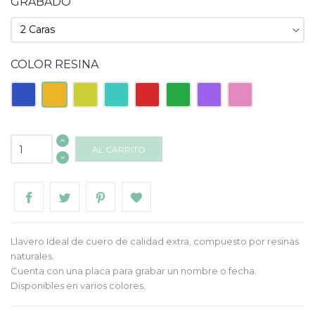
GRABADO
COLOR RESINA
Azul
Naranja
Pistacho
Turquesa
Roja
Verde
Morado
Rosa
AL CARRITO
Llavero Ideal de cuero de calidad extra, compuesto por resinas
naturales.
Cuenta con una placa para grabar un nombre o fecha.
Disponibles en varios colores.