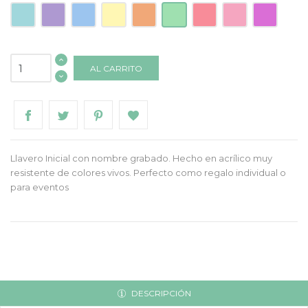
Acrilico
Acrílico
Acrílico
Acrílico
Acrílico
Acrílico
Acrílico
Acrílico
Acrílico
Turquesa
Lila
Azul
Amarillo
Naranja
Mint
Frambuesa
Rosa
Morado
AL CARRITO
Llavero Inicial con nombre grabado. Hecho en acrílico muy
resistente de colores vivos. Perfecto como regalo individual o
para eventos
DESCRIPCIÓN