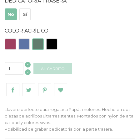
DEDICATORIA TRASERA
No
Sí
COLOR ACRÍLICO
Acrílico
Acrílico
Acrílico
Acrílico
Granate
Azul
Verde
Negro
piedra
Oliva
AL CARRITO
Llavero perfecto para regalar a Papás molones. Hecho en dos
piezas de acrílicos ultrarresistentes. Montados con nylon de alta
calidad y colores vivos.
Posibilidad de grabar dedicatoria por la parte trasera.