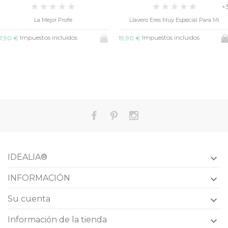
+
La Mejor Profe
Llavero Eres Muy Especial Para Mi
Impuestos incluidos
Impuestos incluidos
7,90 €
19,90 €
IDEALIA®

INFORMACIÓN

Su cuenta

Información de la tienda
