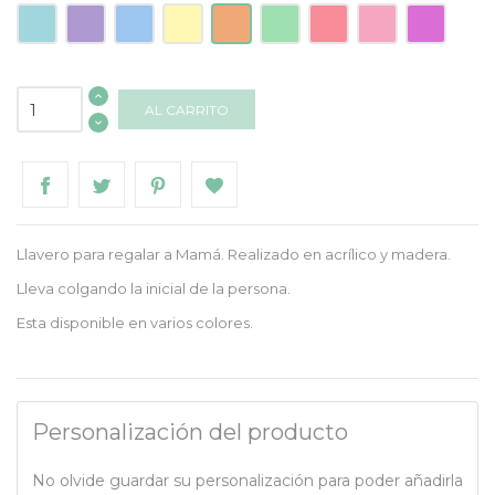
Acrilico
Acrílico
Acrílico
Acrílico
Acrílico
Acrílico
Acrílico
Acrílico
Acrílico
Turquesa
Lila
Azul
Amarillo
Naranja
Mint
Frambuesa
Rosa
Morado
AL CARRITO
Llavero para regalar a Mamá. Realizado en acrílico y madera.
Lleva colgando la inicial de la persona.
Esta disponible en varios colores.
Personalización del producto
No olvide guardar su personalización para poder añadirla