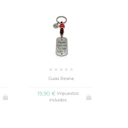
Llavero Lápiz Transparente
+3
15,90 €
17
Impuestos
incluidos