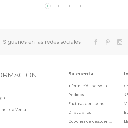
Síguenos en las redes sociales
ORMACIÓN
Su cuenta
I
Información personal
C/
Pedidos
46
gal
Facturas por abono
Va
ones de Venta
Direcciones
E
Cupones de descuento
L