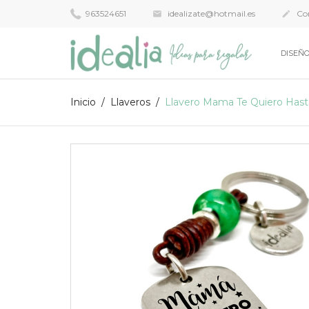
963524651
idealizate@hotmail.es
Con


DISEÑO
Inicio
Llaveros
Llavero Mama Te Quiero Hasta