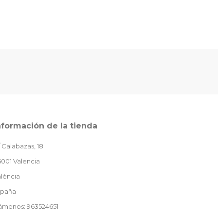
nformación de la tienda
 Calabazas, 18
001 Valencia
lència
spaña
lámenos: 963524651