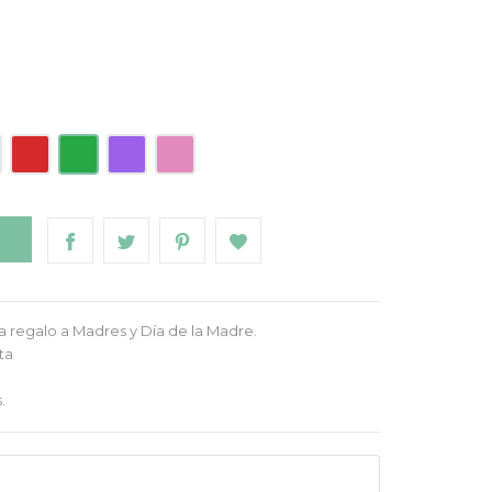
uesa
Roja
Verde
Morado
Rosa
O
a regalo a Madres y Día de la Madre.
ta
.