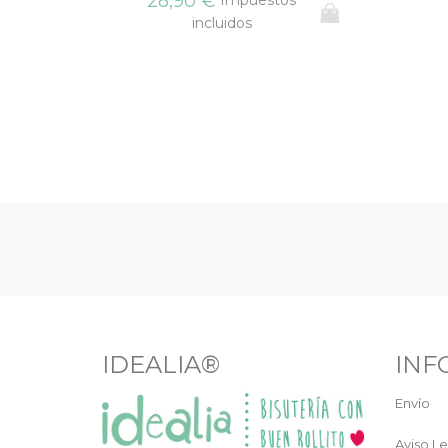
28,90 €
incluidos
IDEALIA®
INF
Envío
Aviso Le