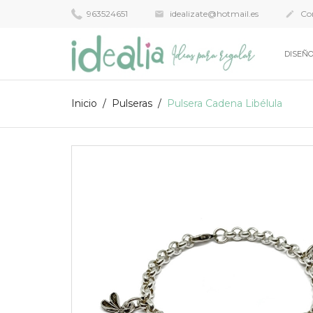
963524651
idealizate@hotmail.es
Con


DISEÑO
Inicio
Pulseras
Pulsera Cadena Libélula