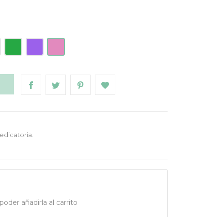
Verde
Morado
Rosa
O
edicatoria.
oder añadirla al carrito