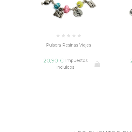
jes
Pulsera Cuero Nudos
P
21,90 €
s
Impuestos
incluidos