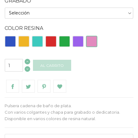
GRABADO
COLOR RESINA
Azul
Naranja
Turquesa
Roja
Verde
Morado
Rosa
AL CARRITO
Pulsera cadena de baño de plata.
Con varios colgantes y chapa para grabado o dedicatoria.
Disponible en varios colores de resina natural.