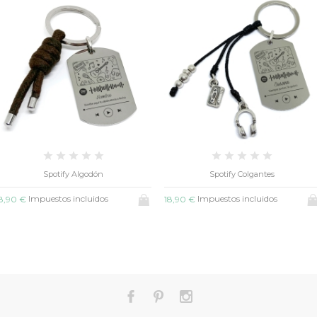
Spotify Algodón
Spotify Colgantes
Impuestos incluidos
Impuestos incluidos
8,90 €
18,90 €