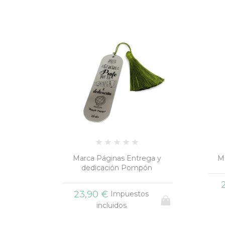
ga y
Marcapáginas Mamá Luna
Mar
ón
+4
+7
23,90 €
Impuestos
s
incluidos