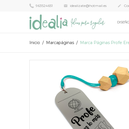
963524651
idealizate@hotmail.es
Con


DISEÑO
Inicio
Marcapáginas
Marca Páginas Profe Er