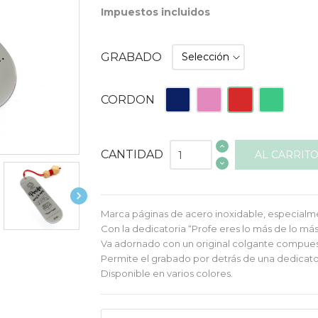
Impuestos incluidos
GRABADO
Azul
Rosa
Rojo
Turquesa
CORDON
CANTIDAD
AL CARRIT

Marca páginas de acero inoxidable, especialm
Con la dedicatoria “Profe eres lo más de lo más
Va adornado con un original colgante compuesto
Permite el grabado por detrás de una dedicato
Disponible en varios colores.