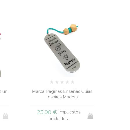
uías
Marca páginas Mereces un
Ma
Diez
+4
15,90 €
23
Impuestos
incluidos