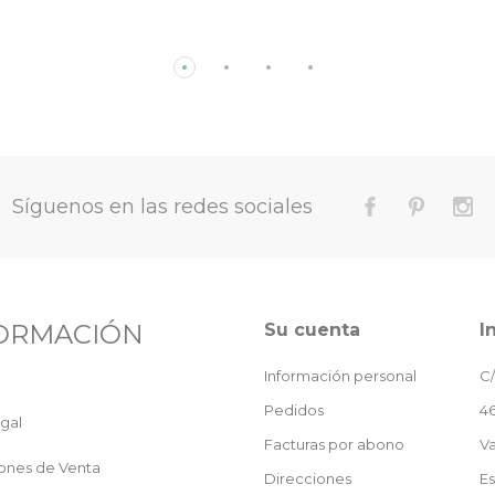
Síguenos en las redes sociales
ORMACIÓN
Su cuenta
I
Información personal
C/
Pedidos
46
gal
Facturas por abono
Va
ones de Venta
Direcciones
E