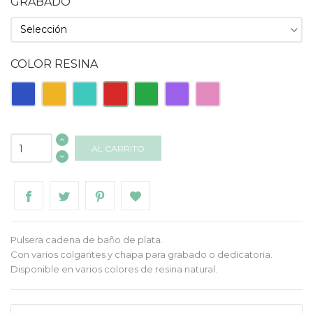
GRABADO
COLOR RESINA
Azul
Naranja
Turquesa
Roja
Verde
Morado
Rosa
AL CARRITO
Pulsera cadena de baño de plata.
Con varios colgantes y chapa para grabado o dedicatoria.
Disponible en varios colores de resina natural.