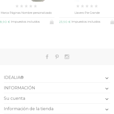
Llavero Pie Grande
Llavero Aro Nombres
Impuestos incluidos
Impuestos incluidos
3,90 €
16,50 €
IDEALIA®

INFORMACIÓN

Su cuenta

Información de la tienda
