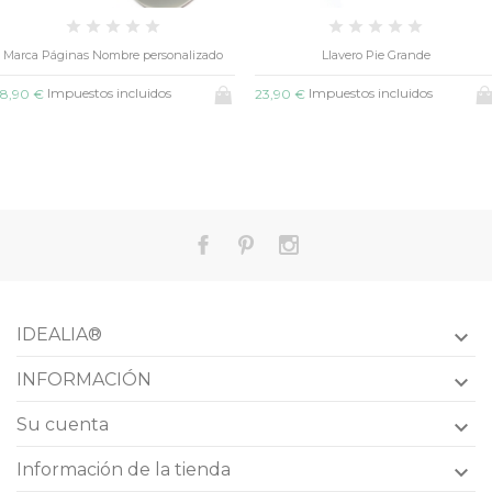
Llavero Pie Grande
Llavero Aro Nombres
Impuestos incluidos
Impuestos incluidos
23,90 €
16,50 €
IDEALIA®

INFORMACIÓN

Su cuenta

Información de la tienda
