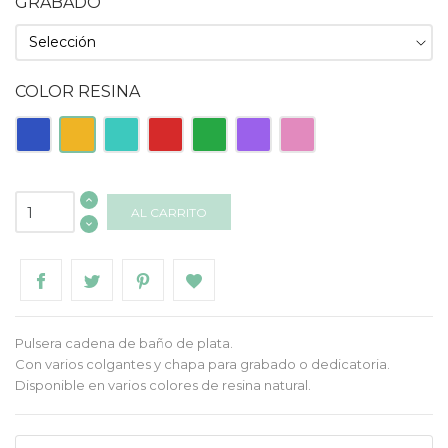
GRABADO
COLOR RESINA
Azul
Naranja
Turquesa
Roja
Verde
Morado
Rosa
AL CARRITO
Pulsera cadena de baño de plata.
Con varios colgantes y chapa para grabado o dedicatoria.
Disponible en varios colores de resina natural.