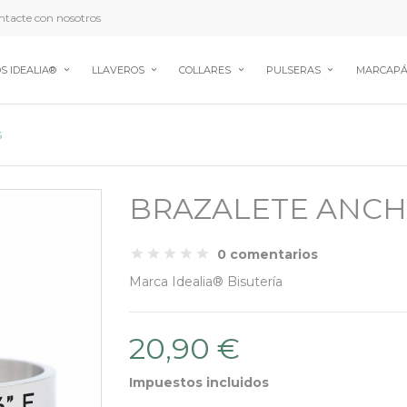
tacte con nosotros
S IDEALIA®
LLAVEROS
COLLARES
PULSERAS
MARCAPÁ
s
BRAZALETE ANC
0 comentarios
Marca
Idealia® Bisutería
20,90 €
Impuestos incluidos