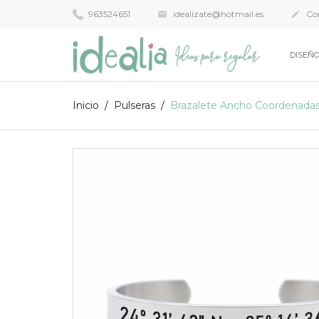
963524651
idealizate@hotmail.es
Con


DISEÑO
Inicio
Pulseras
Brazalete Ancho Coordenada