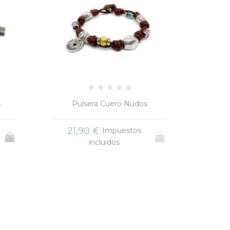
Brazalete Acero Spotify
Pulse
21,90 €
27
Impuestos
incluidos