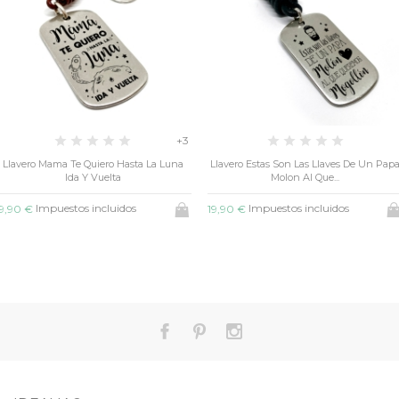
+3
 Te Quiero Hasta La Luna
Llavero Estas Son Las Llaves De Un Papa
Ida Y Vuelta
Molon Al Que...
15,00 €
stos incluidos
Impuestos incluidos
19,90 €