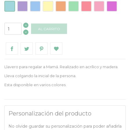
Acrilico
Acrílico
Acrílico
Acrílico
Acrílico
Acrílico
Acrílico
Acrílico
Acrílico
Turquesa
Lila
Azul
Amarillo
Naranja
Mint
Frambuesa
Rosa
Morado
AL CARRITO
Llavero para regalar a Mamá. Realizado en acrílico y madera.
Lleva colgando la inicial de la persona.
Esta disponible en varios colores.
Personalización del producto
No olvide guardar su personalización para poder añadirla