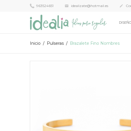
963524651
idealizate@hotmail.es
Con


DISEÑO
Inicio
Pulseras
Brazalete Fino Nombres