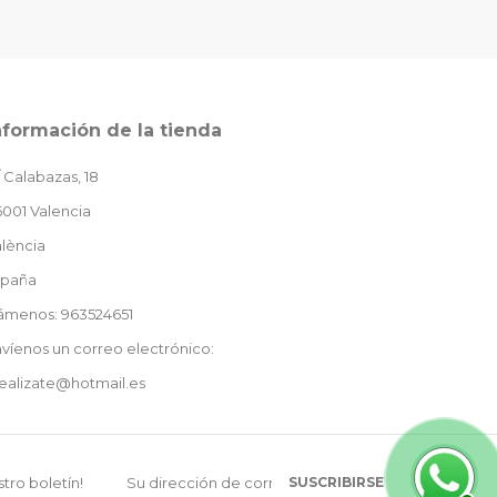
nformación de la tienda
 Calabazas, 18
001 Valencia
lència
spaña
lámenos: 963524651
víenos un correo electrónico:
ealizate@hotmail.es
SUSCRIBIRSE
tro boletín!