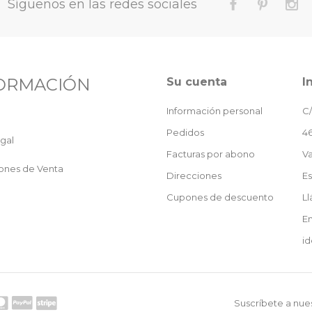
Síguenos en las redes sociales
ORMACIÓN
Su cuenta
I
Información personal
C/
Pedidos
46
gal
Facturas por abono
Va
ones de Venta
Direcciones
E
Cupones de descuento
L
En
id
Suscríbete a nues