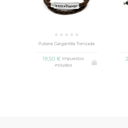
enzada
Pulsera Resinas Viajes
20,90 €
s
Impuestos
incluidos