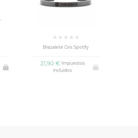
Pulsera Brazalete Familia
Puls
25,00 €
27
Impuestos
incluidos