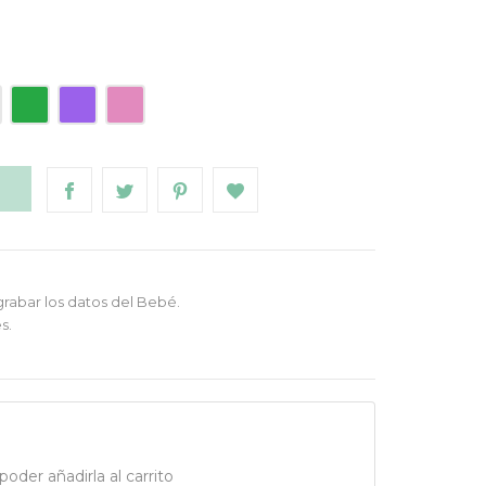
Verde
Morado
Rosa
O
grabar los datos del Bebé.
s.
oder añadirla al carrito