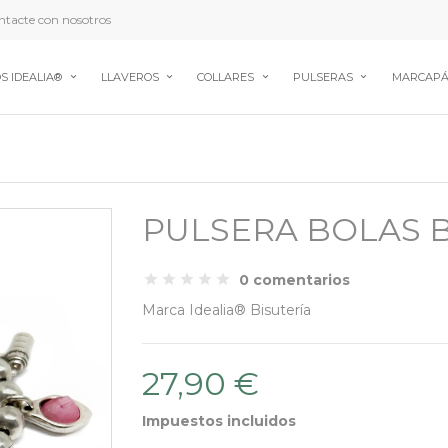
tacte con nosotros
S IDEALIA®
LLAVEROS
COLLARES
PULSERAS
MARCAPÁ
PULSERA BOLAS 
0 comentarios
Marca
Idealia® Bisutería
27,90 €
Impuestos incluidos