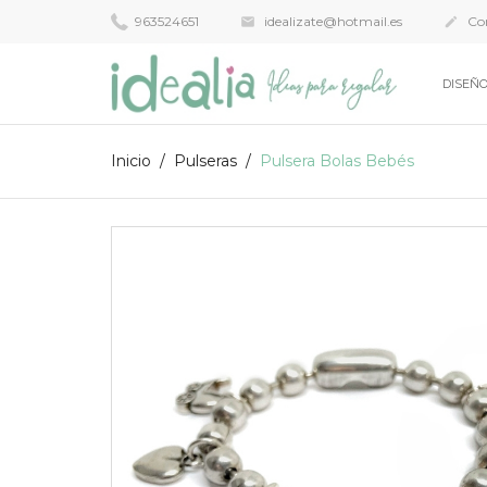
963524651
idealizate@hotmail.es
Con


DISEÑO
Inicio
Pulseras
Pulsera Bolas Bebés