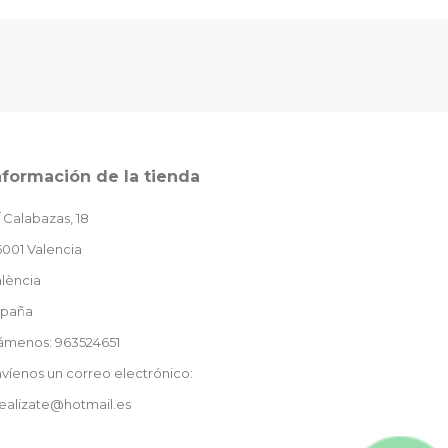
nformación de la tienda
 Calabazas, 18
001 Valencia
lència
spaña
lámenos: 963524651
víenos un correo electrónico:
ealizate@hotmail.es