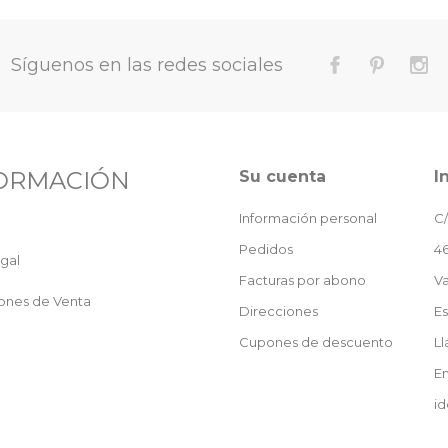
Síguenos en las redes sociales
ORMACIÓN
Su cuenta
I
Información personal
C/
Pedidos
46
gal
Facturas por abono
Va
ones de Venta
Direcciones
E
Cupones de descuento
L
En
id