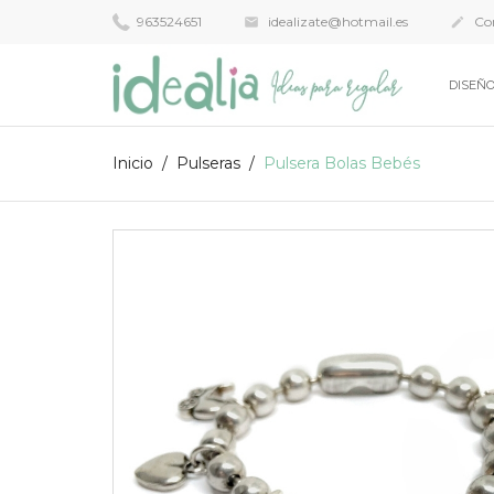
963524651
idealizate@hotmail.es
Con


DISEÑO
Inicio
Pulseras
Pulsera Bolas Bebés