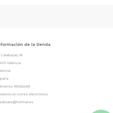
nformación de la tienda
 Calabazas, 18
001 Valencia
lència
spaña
lámenos: 963524651
víenos un correo electrónico:
ealizate@hotmail.es