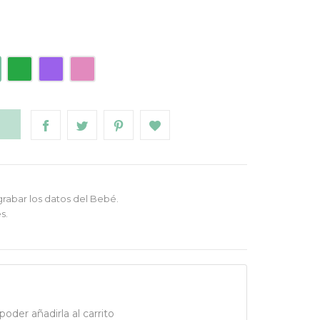
Verde
Morado
Rosa
O
grabar los datos del Bebé.
s.
oder añadirla al carrito