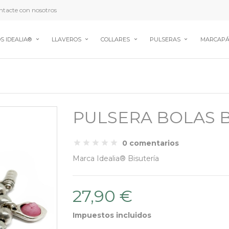
tacte con nosotros
S IDEALIA®
LLAVEROS
COLLARES
PULSERAS
MARCAPÁ
PULSERA BOLAS 
0 comentarios
Marca
Idealia® Bisutería
27,90 €
Impuestos incluidos