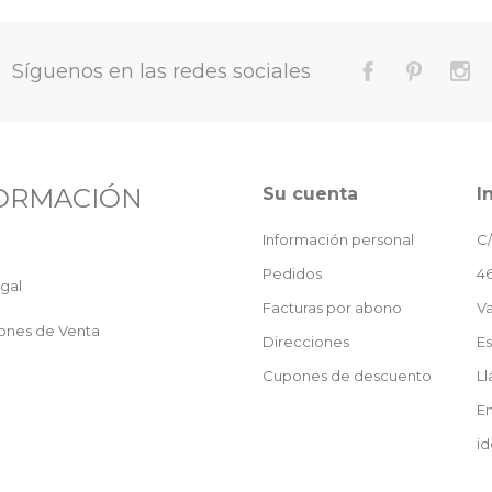
Síguenos en las redes sociales
ORMACIÓN
Su cuenta
I
Información personal
C/
Pedidos
46
gal
Facturas por abono
Va
ones de Venta
Direcciones
E
Cupones de descuento
L
En
id