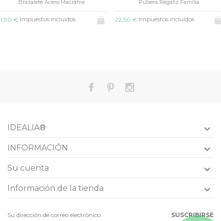
Brazalete Acero Macrame
Pulsera Regaliz Familia
Impuestos incluidos
Impuestos incluidos
1,90 €
22,50 €
IDEALIA®

INFORMACIÓN

Su cuenta

Información de la tienda

SUSCRIBIRSE