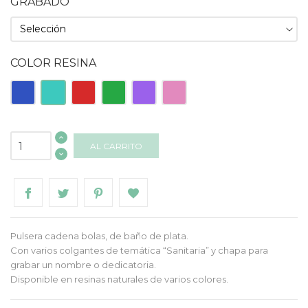
GRABADO
COLOR RESINA
Azul
Turquesa
Roja
Verde
Morado
Rosa
AL CARRITO
Pulsera cadena bolas, de baño de plata.
Con varios colgantes de temática “Sanitaria” y chapa para
grabar un nombre o dedicatoria.
Disponible en resinas naturales de varios colores.